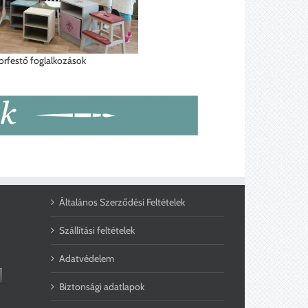
orfestő foglalkozások
Általános Szerződési Feltételek
Szállítási feltételek
Adatvédelem
Biztonsági adatlapok