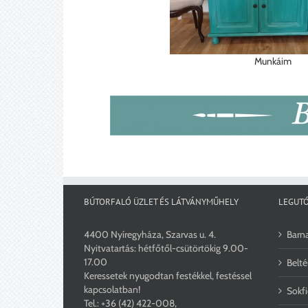
Munkáim
BÚTORFALÓ ÜZLET ÉS LÁTVÁNYMŰHELY
LEGUTÓ
4400 Nyíregyháza, Szarvas u. 4.
Barna
Nyitvatartás: hétfőtől-csütörtökig 9.00-
17.00
Belté
Keressetek nyugodtan festékkel, festéssel
kapcsolatban!
Sokfi
Tel.:
+36 (42) 422-008
,