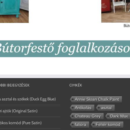
Bút
BBI BEJEGYZÉSEK
CIMKÉK
 asztal és székek (Duck Egg Blue)
Annie Sloan Chalk Paint
Antikolás
asztal
ri ajtók (Original Satin)
Chateau Grey
Dark Wax
ókos komód (Pure Satin)
falióra
Fehér komód