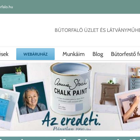
rfalo.hu
BÚTORFALÓ ÜZLET ÉS LÁTVÁNYMŰH
ések
Munkáim
Blog
Bútorfestő f
WEBÁRUHÁZ