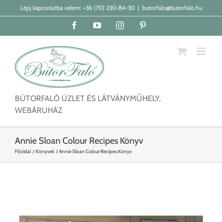
Kihagyás
Lépj kapcsolatba velem:
+36 (70) 230-84-30
|
butorfalo@butorfalo.hu
Facebook
YouTube
Instagram
Pinterest
BÚTORFALÓ ÜZLET ÉS LÁTVÁNYMŰHELY,
WEBÁRUHÁZ
Annie Sloan Colour Recipes Könyv
Főoldal
Könyvek
Annie Sloan Colour Recipes Könyv