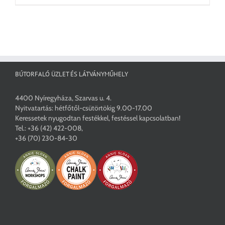
BÚTORFALÓ ÜZLET ÉS LÁTVÁNYMŰHELY
4400 Nyíregyháza, Szarvas u. 4.
Nyitvatartás: hétfőtől-csütörtökig 9.00-17.00
Keressetek nyugodtan festékkel, festéssel kapcsolatban!
Tel.:
+36 (42) 422-008
,
+36 (70) 230-84-30