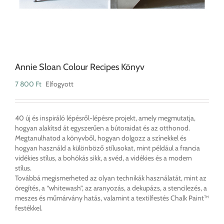
Annie Sloan Colour Recipes Könyv
7 800
Ft
Elfogyott
40 új és inspiráló lépésről-lépésre projekt, amely megmutatja,
hogyan alakítsd át egyszerűen a bútoraidat és az otthonod.
Megtanulhatod a könyvből, hogyan dolgozz a színekkel és
hogyan használd a különböző stílusokat, mint például a francia
vidékies stílus, a bohókás sikk, a svéd, a vidékies és a modern
stílus.
Továbbá megismerheted az olyan technikák használatát, mint az
öregítés, a “whitewash”, az aranyozás, a dekupázs, a stencilezés, a
meszes és műmárvány hatás, valamint a textilfestés Chalk Paint™
festékkel.