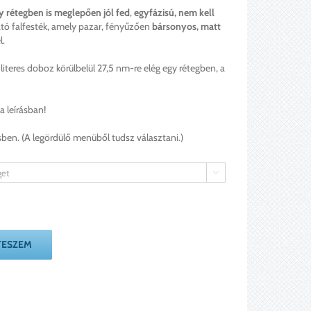
y rétegben is meglepően jól fed
,
egyfázisú, nem kell
tó falfesték, amely pazar, fényűzően
bársonyos, matt
l.
5 literes doboz körülbelül 27,5 nm-re elég egy rétegben, a
a leírásban!
ésben. (A legördülő menüből tudsz választani.)

TESZEM