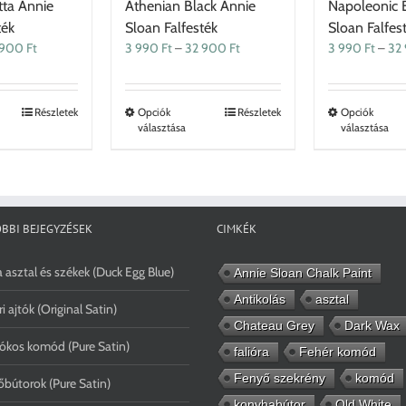
tta Annie
Athenian Black Annie
Napoleonic 
ték
Sloan Falfesték
Sloan Falfes
Ártartomány:
Ártartomány:
 900
Ft
3 990
Ft
–
32 900
Ft
3 990
Ft
–
32
3
3
990 Ft
990 Ft
-
-
Ennek
Ennek
Részletek
Opciók
Részletek
Opciók
32
32
választása
választása
a
a
900 Ft
900 Ft
terméknek
terméknek
több
több
variációja
variációja
van.
van.
A
A
BBI BEJEGYZÉSEK
CIMKÉK
változatok
változatok
a
a
 asztal és székek (Duck Egg Blue)
Annie Sloan Chalk Paint
termékoldalon
termékoldalon
választhatók
választhatók
Antikolás
asztal
ri ajtók (Original Satin)
ki
ki
Chateau Grey
Dark Wax
ókos komód (Pure Satin)
falióra
Fehér komód
Fenyő szekrény
komód
bútorok (Pure Satin)
konyhabútor
Old White