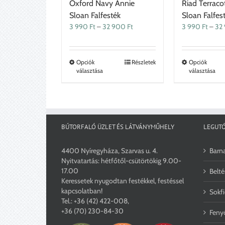
Oxford Navy Annie
Riad Terraco
Sloan Falfesték
Sloan Falfes
Ártartomány:
3 990
Ft
–
32 900
Ft
3 990
Ft
–
32
3
990 Ft
-
Ennek
Opciók
Részletek
Opciók
32
választása
választása
a
900 Ft
terméknek
több
variációja
van.
A
BÚTORFALÓ ÜZLET ÉS LÁTVÁNYMŰHELY
LEGUTÓ
változatok
a
4400 Nyíregyháza, Szarvas u. 4.
Barna
termékoldalon
Nyitvatartás: hétfőtől-csütörtökig 9.00-
választhatók
17.00
Belté
ki
Keressetek nyugodtan festékkel, festéssel
kapcsolatban!
Sokfi
Tel.:
+36 (42) 422-008
,
+36 (70) 230-84-30
Fenyő