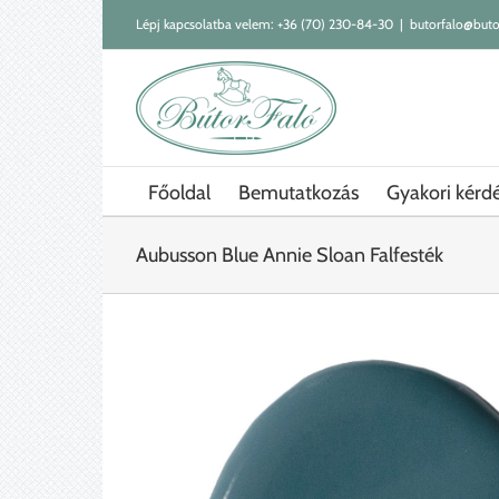
Kihagyás
Lépj kapcsolatba velem:
+36 (70) 230-84-30
|
butorfalo@buto
Főoldal
Bemutatkozás
Gyakori kérd
Aubusson Blue Annie Sloan Falfesték