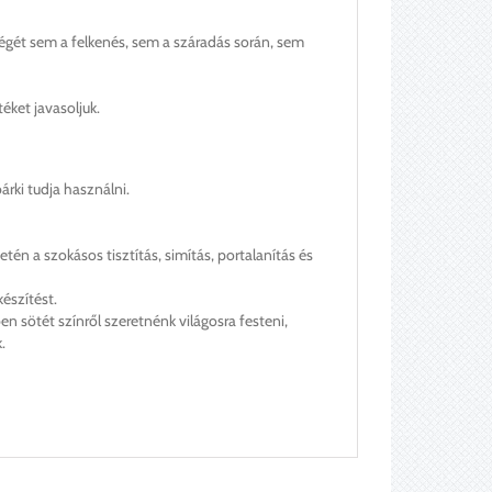
ségét sem a felkenés, sem a száradás során, sem
éket javasoljuk.
rki tudja használni.
tén a szokásos tisztítás, simítás, portalanítás és
észítést.
en sötét színről szeretnénk világosra festeni,
.