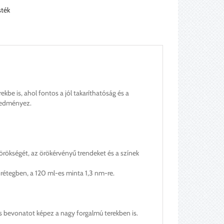
sték
ekbe is, ahol fontos a jól takaríthatóság és a
eredményez.
örökségét, az örökérvényű trendeket és a színek
y rétegben, a 120 ml-es minta 1,3 nm-re.
tós bevonatot képez a nagy forgalmú terekben is.