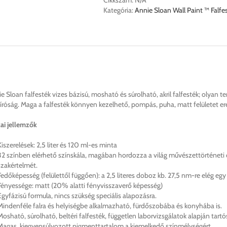
Cikkszám:
N/A
mennyiség
Kategória:
Annie Sloan Wall Paint ™ Falfe
e Sloan falfesték vizes bázisú, mosható és súrolható, akril falfesték; olyan ter
íróság. Maga a falfesték könnyen kezelhető, pompás, puha, matt felületet 
ai jellemzők
Kiszerelések: 2,5 liter és 120 ml-es minta
32 színben elérhető színskála, magában hordozza a világ művészettörténeti 
szakértelmét.
Fedőképesség (felülettől függően): a 2,5 literes doboz kb. 27,5 nm-re elég eg
Fényessége: matt (20% alatti fényvisszaverő képesség)
Egyfázisú formula, nincs szükség speciális alapozásra.
Mindenféle falra és helyiségbe alkalmazható, fürdőszobába és konyhába is.
Mosható, súrolható, beltéri falfesték, független laborvizsgálatok alapján tar
Magas, kiegyensúlyozott pigmenttartalom a kiemelkedő színmélységért.