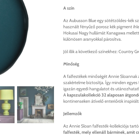
900 Ft
A szín
Az Aubusson Blue egy sötétzöldes-kék sz
használt fényűző porosz kék pigment ihlet
Hokusai Nagy hullámát Kanagawa mellett. 
különösen aranyokkal párosítva.
Jól illik a következő színekhez: Country G
Minőség
A falfestékek minőségét Annie Sloannak a
szakértelme biztosítja. Így minden egyes f
igazán egyedi hangulatot és utánozhatat
A
kapszulakollekció
32 alaposan átgondol
kontinenseken átívelő enteriőrök inspirál
Jellemzők
Az Annie Sloan falfesték-kollekciója tartó
falfesték, mely ellenáll bárminek, amit c