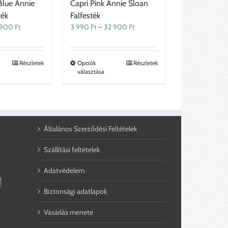
Blue Annie
Capri Pink Annie Sloan
ték
Falfesték
Ártartomány:
Ártartomány:
 900
Ft
3 990
Ft
–
32 900
Ft
3
3
990 Ft
990 Ft
-
-
Ennek
Ennek
Részletek
Opciók
Részletek
32
32
választása
a
a
900 Ft
900 Ft
terméknek
terméknek
több
több
variációja
variációja
van.
van.
A
A
Általános Szerződési Feltételek
változatok
változatok
a
a
Szállítási feltételek
termékoldalon
termékoldalon
választhatók
választhatók
Adatvédelem
ki
ki
Biztonsági adatlapok
Vásárlás menete