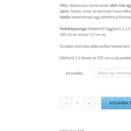
Mély, bársonyos színei révén
akár már eg
zárni.
Testes, sima, és könnyen használha
hatást
eredményez egy leheletnyi fénnye
Fedőképessége
(felülettől függően): a 2,
120 ml-es minta 1,3 nm-re.
További technikai jellemzőket keresd lent 
Elérhető 2,5 literes és 120 ml-es kiszerel
Kiszerelés
KOSÁRBA 
Aubusson
Blue
Annie
Sloan
Falfesték