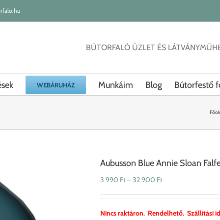
rfalo.hu
BÚTORFALÓ ÜZLET ÉS LÁTVÁNYMŰH
ések
Munkáim
Blog
Bútorfestő f
WEBÁRUHÁZ
Főol
Aubusson Blue Annie Sloan Falf
Ártartomány:
3 990
Ft
–
32 900
Ft
3
990 Ft
-
Nincs raktáron. Rendelhető. Szállítási id
32