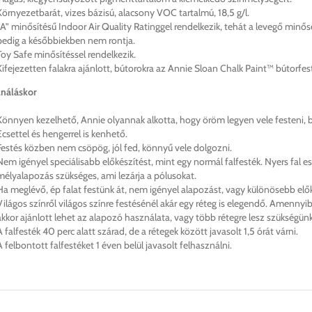
Környezetbarát, vizes bázisú, alacsony VOC tartalmú, 18,5 g/l.
„A” minősítésű Indoor Air Quality Ratinggel rendelkezik, tehát a levegő minő
pedig a későbbiekben nem rontja.
Toy Safe minősítéssel rendelkezik.
Kifejezetten falakra ajánlott, bútorokra az Annie Sloan Chalk Paint™ bútorfest
ználáskor
Könnyen kezelhető, Annie olyannak alkotta, hogy öröm legyen vele festeni, bá
Ecsettel és hengerrel is kenhető.
Festés közben nem csöpög, jól fed, könnyű vele dolgozni.
Nem igényel speciálisabb előkészítést, mint egy normál falfesték. Nyers fal ese
mélyalapozás szükséges, ami lezárja a pólusokat.
Ha meglévő, ép falat festünk át, nem igényel alapozást, vagy különösebb elők
Világos színről világos színre festésénél akár egy réteg is elegendő. Amennyib
akkor ajánlott lehet az alapozó használata, vagy több rétegre lesz szükségünk
A falfesték 40 perc alatt szárad, de a rétegek között javasolt 1,5 órát várni.
A felbontott falfestéket 1 éven belül javasolt felhasználni.