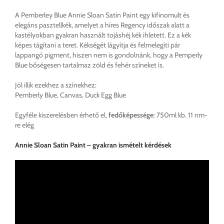
A Pemberley Blue Annie Sloan Satin Paint egy kifinomult és
elegáns pasztellkék, amelyet a híres Regency időszak alatt a
kastélyokban gyakran használt tojáshéj kék ihletett. Ez a kék
képes tágítani a teret. Kékségét lágyítja és felmelegíti pár
lappangó pigment, hiszen nem is gondolnánk, hogy a Pemperly
Blue bőségesen tartalmaz zöld és fehér színeket is.
Jól illik ezekhez a színekhez:
Pemberly Blue, Canvas, Duck Egg Blue
Egyféle kiszerelésben érhető el,
fedőképessége
: 750ml kb. 11 nm-
re elég
Annie Sloan Satin Paint – gyakran ismételt kérdések