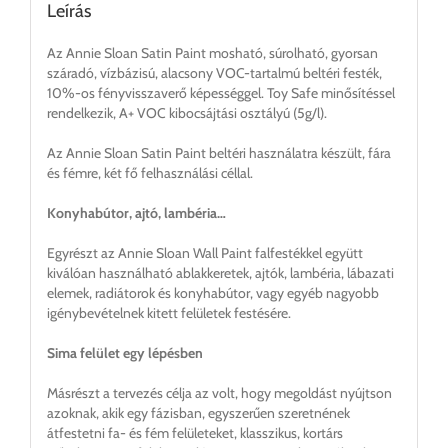
Leírás
Az Annie Sloan Satin Paint mosható, súrolható, gyorsan
száradó, vízbázisú, alacsony VOC-tartalmú beltéri festék,
10%-os fényvisszaverő képességgel. Toy Safe minősítéssel
rendelkezik, A+ VOC kibocsájtási osztályú (5g/l).
Az Annie Sloan Satin Paint beltéri használatra készült, fára
és fémre, két fő felhasználási céllal.
Konyhabútor, ajtó, lambéria…
Egyrészt az Annie Sloan Wall Paint falfestékkel együtt
kiválóan használható ablakkeretek, ajtók, lambéria, lábazati
elemek, radiátorok és konyhabútor, vagy egyéb nagyobb
igénybevételnek kitett felületek festésére.
Sima felület egy lépésben
Másrészt a tervezés célja az volt, hogy megoldást nyújtson
azoknak, akik egy fázisban, egyszerűen szeretnének
átfestetni fa- és fém felületeket, klasszikus, kortárs