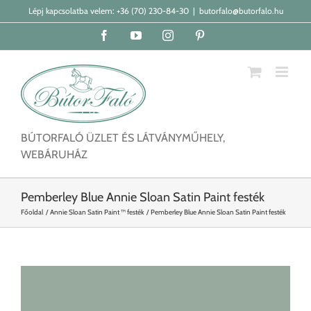
Kihagyás
Lépj kapcsolatba velem:
+36 (70) 230-84-30
|
butorfalo@butorfalo.hu
Facebook
YouTube
Instagram
Pinterest
BÚTORFALÓ ÜZLET ÉS LÁTVÁNYMŰHELY,
WEBÁRUHÁZ
Pemberley Blue Annie Sloan Satin Paint festék
Főoldal
Annie Sloan Satin Paint ™ festék
Pemberley Blue Annie Sloan Satin Paint festék