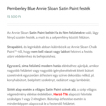
Pemberley Blue Annie Sloan Satin Paint festék
15 500
Ft
Az Annie Sloan
Satin Paint beltéri fa és fém felületekre
való, lágy
fényű szatén festék, a matt és a selyemfény között félúton.
Strapabíró
, és leginkább abban különbözik az Annie Sloan Chalk
Paint™-től, hogy
nem kell viaszt vagy lakkot
felvinni a festés
utáni védelemhez és befejezéshez.
Egyszerű, sima felületű modern hatás
eléréséhez ajánljuk, amikor
nagyobb felületet vagy nagyobb igénybevételnek kitett bútort
szeretnénk egyszerűen átfesteni egy színre dekorálás nélkül, pl.
konyhabútort, beépített szekrényt, radiátort vagy lambériát.
Sötét alap esetén a világos Satin Paint színek alá
, a szép világos
végeredmény elérése érdekében,
Harzó T16
alapozó felvitele
szükséges 1 vagy 2 rétegben. Bútorlap átfestése esetén is
mindenképpen alapozzuk le a festendő felületet.