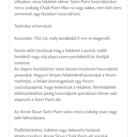
stílusban, sima felületet elérve. Satin Paint használatakor
nincs szükség Chalk Paint Wax-ra vagy lakkra, nem kell zárni
semmivel, egy fázisban használható.
Technikai információ:
Kiszerelés: 750 ml, mely körülbelül 11 nm-re elegendő.
Festés előtt tisztítsuk meg a felületet a portól, málló
festéktől vagy olaj alapú szennyeződéstől és töröljük
szárazra.
Az alapos tisztításhoz vizes bázisú mosószer használatát
javasoljuk. Nagyon fényes felületeknél javasoljuk a finom
mattítást, a felület átsimogatását egy finom
csiszolópapírral, hogy érdesítsük a felületet. Fémfelületek
előkészítéséhez pedig használjunk speciálisan fémre való
alapozót a Satin Paint alá.
Az Annie Sloan Satin Paint után nincs szükség viasz vagy
lakk felhordására.
Padlófestéshez, kültérre vagy dekoratív hatások
létrehozásához Annie Sloan Chalk Paint-jét ajánljuk.