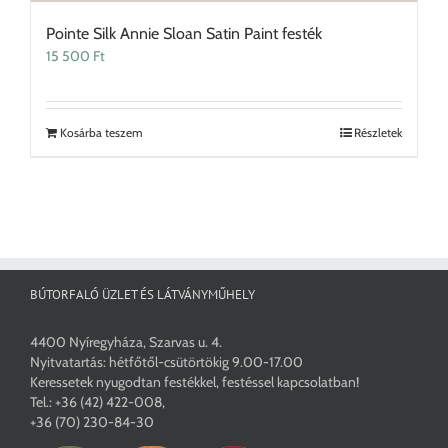
Pointe Silk Annie Sloan Satin Paint festék
15 500
Ft
Kosárba teszem
Részletek
BÚTORFALÓ ÜZLET ÉS LÁTVÁNYMŰHELY
4400 Nyíregyháza, Szarvas u. 4.
Nyitvatartás: hétfőtől-csütörtökig 9.00-17.00
Keressetek nyugodtan festékkel, festéssel kapcsolatban!
Tel.:
+36 (42) 422-008
,
+36 (70) 230-84-30