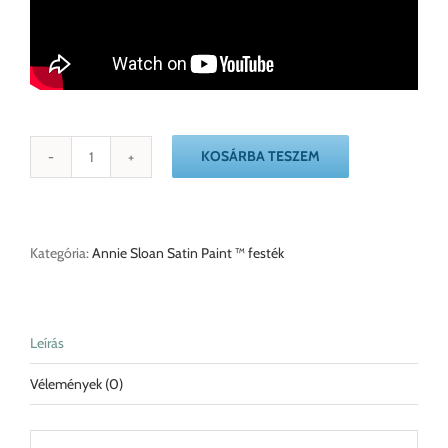
KOSÁRBA TESZEM
Pemberley
Blue
Annie
Sloan
Satin
Kategória:
Annie Sloan Satin Paint ™ festék
Paint
festék
mennyiség
Leírás
Vélemények (0)