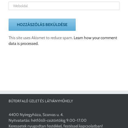
This site uses Akismet to reduce spam.
Learn how your comment
data is processed.
BÚTORFALÓ ÜZLET ÉS LÁTVÁNYMŰHELY
4400 Nyíregyháza, Szarvas u. 4.
Nyitvatartás: hétfőtől-csütörtökig 9.00-17.00
Keressetek nyugodtan festékkel, festéssel kapcsolatban!