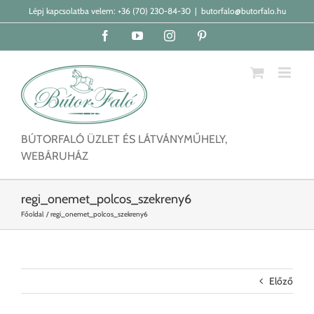
Kihagyás
Lépj kapcsolatba velem:
+36 (70) 230-84-30
|
butorfalo@butorfalo.hu
Facebook
YouTube
Instagram
Pinterest
BÚTORFALÓ ÜZLET ÉS LÁTVÁNYMŰHELY,
WEBÁRUHÁZ
regi_onemet_polcos_szekreny6
Főoldal
regi_onemet_polcos_szekreny6
Előző