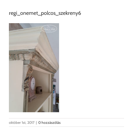
regi_onemet_polcos_szekreny6
október 1st, 2017
|
0 hozzászólás