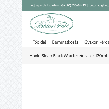
Kihagyás
Lépj kapcsolatba velem:
+36 (70) 230-84-30
|
butorfalo@buto
Főoldal
Bemutatkozás
Gyakori kérd
Annie Sloan Black Wax fekete viasz 120ml