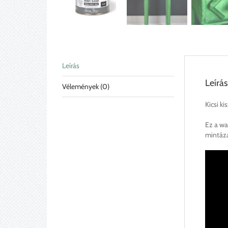
Leírás
Leírás
Vélemények (0)
Kicsi ki
Ez a wa
mintázat