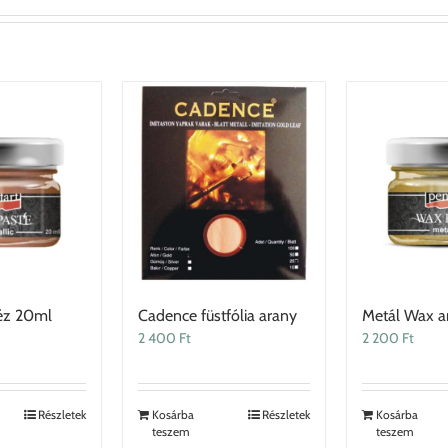
éz 20ml
Cadence füstfólia arany
Metál Wax a
2 400
Ft
2 200
Ft
Részletek
Kosárba
Részletek
Kosárba
teszem
teszem