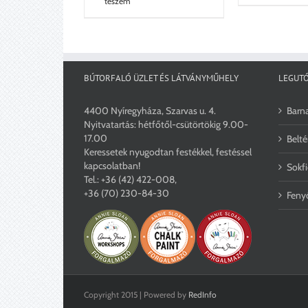
teszem
BÚTORFALÓ ÜZLET ÉS LÁTVÁNYMŰHELY
LEGUTÓ
4400 Nyíregyháza, Szarvas u. 4.
Barna
Nyitvatartás: hétfőtől-csütörtökig 9.00-
17.00
Belté
Keressetek nyugodtan festékkel, festéssel
kapcsolatban!
Sokfi
Tel.:
+36 (42) 422-008
,
+36 (70) 230-84-30
Fenyő
Copyright 2015 | Powered by
RedInfo