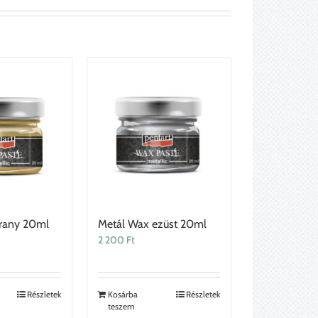
rany 20ml
Metál Wax ezüst 20ml
2 200
Ft
Részletek
Kosárba
Részletek
teszem