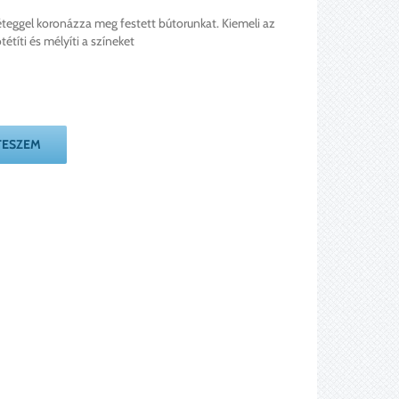
éteggel koronázza meg festett bútorunkat. Kiemeli az
étíti és mélyíti a színeket
TESZEM