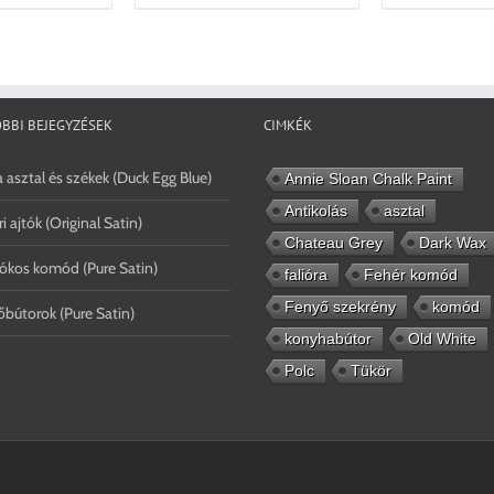
BBI BEJEGYZÉSEK
CIMKÉK
 asztal és székek (Duck Egg Blue)
Annie Sloan Chalk Paint
Antikolás
asztal
ri ajtók (Original Satin)
Chateau Grey
Dark Wax
ókos komód (Pure Satin)
falióra
Fehér komód
Fenyő szekrény
komód
bútorok (Pure Satin)
konyhabútor
Old White
Polc
Tükör