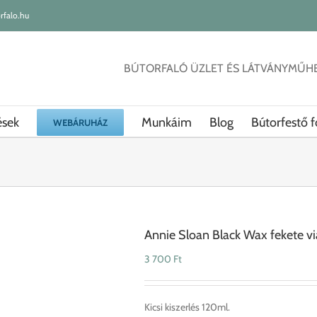
rfalo.hu
BÚTORFALÓ ÜZLET ÉS LÁTVÁNYMŰH
ések
Munkáim
Blog
Bútorfestő f
WEBÁRUHÁZ
Annie Sloan Black Wax fekete v
3 700
Ft
Kicsi kiszerlés 120ml.