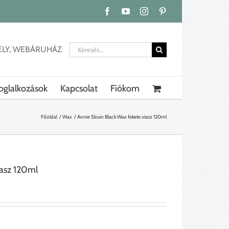
Facebook
YouTube
Instagram
Pinterest
Keresés...
ELY, WEBÁRUHÁZ
oglalkozások
Kapcsolat
Fiókom
Főoldal
Wax
Annie Sloan Black Wax fekete viasz 120ml
iasz 120ml