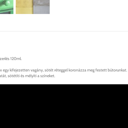
szerlés 120ml.
x egy kifejezetten vagány, sötét réteggel koronázza meg festett bútorunkat.
át, sötétíti és mélyíti a színeket.