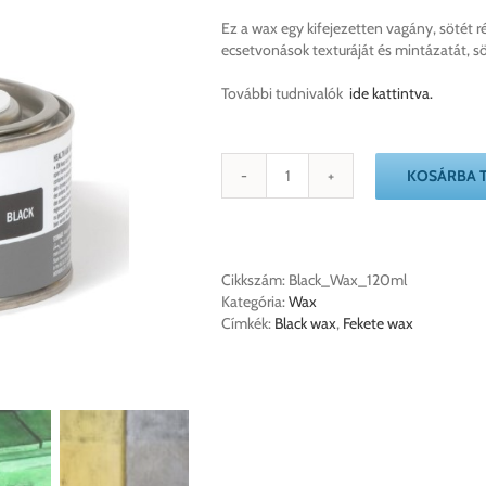
Ez a wax egy kifejezetten vagány, sötét r
ecsetvonások texturáját és mintázatát, söt
További tudnivalók
ide kattintva.
KOSÁRBA 
Annie
Sloan
Black
Wax
fekete
Cikkszám:
Black_Wax_120ml
viasz
Kategória:
Wax
120ml
Címkék:
Black wax
,
Fekete wax
mennyiség