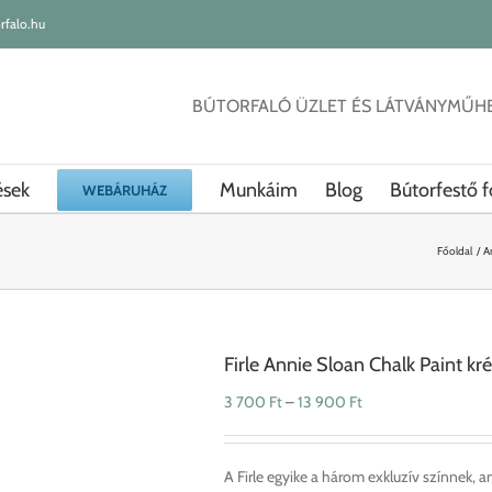
rfalo.hu
BÚTORFALÓ ÜZLET ÉS LÁTVÁNYMŰH
ések
Munkáim
Blog
Bútorfestő f
WEBÁRUHÁZ
Főoldal
A
Firle Annie Sloan Chalk Paint kr
Ártartomány:
3 700
Ft
–
13 900
Ft
3
700 Ft
-
A Firle egyike a három exkluzív színnek,
13