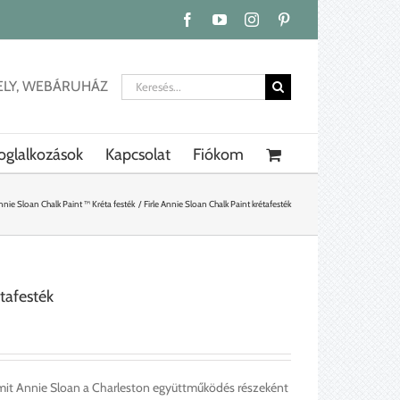
Facebook
YouTube
Instagram
Pinterest
Keresés...
ELY, WEBÁRUHÁZ
oglalkozások
Kapcsolat
Fiókom
nnie Sloan Chalk Paint ™ Kréta festék
Firle Annie Sloan Chalk Paint krétafesték
étafesték
 amit Annie Sloan a Charleston együttműködés részeként