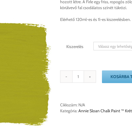
hozott létre. A Firle egy friss, ropogós z
900 Ft
körülvevő fal csodálatos színét tükrözi.
Elérhető 120ml-es és 1l-es kiszerelésben.
Kiszerelés
KOSÁRBA 
Firle
Annie
Sloan
Chalk
Paint
Cikkszám:
N/A
krétafesték
Kategória:
Annie Sloan Chalk Paint ™ Krét
mennyiség