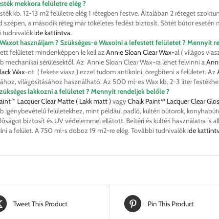
 festék mekkora felületre elég ?
festék kb. 12-13 m2 felületre elég 1 rétegben festve. Általában 2 réteget szoktu
 szépen, a második réteg már tökéletes fedést biztosít. Sötét bútor esetén m
 tudnivalók
ide kattintva.
Waxot használjam ? Szükséges-e Waxolni a lefestett felületet ? Mennyit re
tett felületet mindenképpen le kell az
Annie Sloan Clear Wax
-al ( világos vias
 mechanikai sérülésektől. Az Annie Sloan Clear Wax-ra lehet felvinni a
Ann
lack Wax
-ot ( fekete viasz ) ezzel tudom antikolni, öregbíteni a felületet. Az
sához, világosításához használható. Az 500 ml-es Wax kb. 2-3 liter festékh
zükséges lakkozni a felületet ? Mennyit rendeljek belőle ?
aint™ Lacquer Clear Matte ( Lakk matt )
vagy
Chalk Paint™ Lacquer Clear Glo
 igénybevételű felületekhez, mint például padló, kültéri bútorok, konyhabút
lóságot biztosít és UV védelemmel ellátott. Beltéri és kültéri használatra is
lni a felület. A 750 ml-s doboz 19 m2-re elég. További tudnivalók
ide kattint
Tweet This Product
Pin This Product