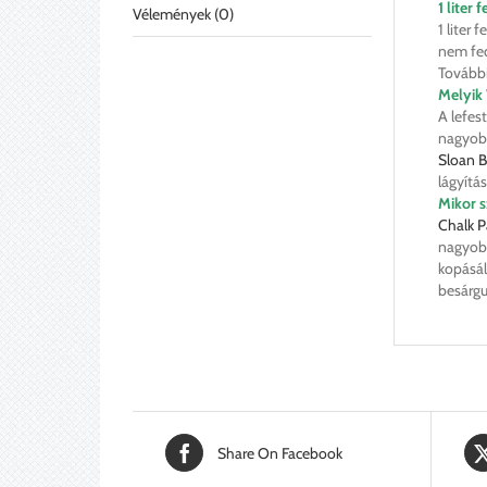
1 liter
Vélemények (0)
1 liter 
nem fed
További
Melyik 
A lefes
nagyobb
Sloan B
lágyítá
Mikor s
Chalk P
nagyobb
kopásál
besárgu
Share On Facebook