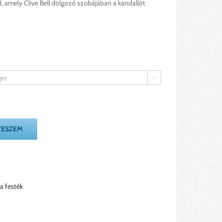
öld, amely Clive Bell dolgozó szobájában a kandallót

TESZEM
a festék