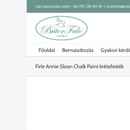
Kihagyás
Lépj kapcsolatba velem:
+36 (70) 230-84-30
|
butorfalo@buto
Főoldal
Bemutatkozás
Gyakori kérd
Firle Annie Sloan Chalk Paint krétafesték