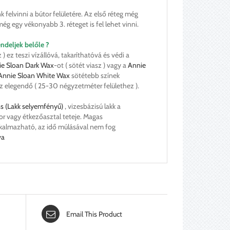
nk felvinni a bútor felületére. Az első réteg még
ég egy vékonyabb 3. réteget is fel lehet vinni.
ndeljek belőle ?
z ) ez teszi vízállóvá, takaríthatóvá és védi a
ie Sloan Dark Wax
-ot ( sötét viasz ) vagy a
Annie
Annie Sloan White Wax
sötétebb színek
ez elegendő ( 25-30 négyzetméter felülethez ).
ss (Lakk selyemfényű)
, vizesbázisú lakk a
or vagy étkezőasztal teteje. Magas
 alkalmazható, az idő múlásával nem fog
va
Email This Product