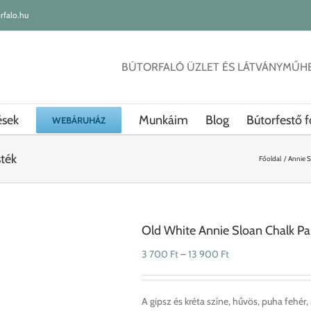
rfalo.hu
BÚTORFALÓ ÜZLET ÉS LÁTVÁNYMŰH
ések
Munkáim
Blog
Bútorfestő f
WEBÁRUHÁZ
sték
Főoldal
Annie S
Old White Annie Sloan Chalk Pai
Ártartomány:
3 700
Ft
–
13 900
Ft
3
700 Ft
-
A gipsz és kréta színe, hűvös, puha fehér,
13