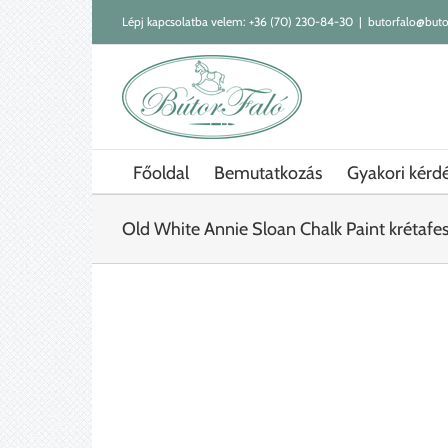
Kihagyás
Lépj kapcsolatba velem:
+36 (70) 230-84-30
|
butorfalo@buto
Főoldal
Bemutatkozás
Gyakori kérd
Old White Annie Sloan Chalk Paint krétafe