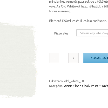
mindenhez remekül passzol, de a tökéletes 
900 Ft
vele. Az Old White-ot használhatjuk a töb
tónus eléréséig.
Elérhető 120ml-es és 1l-es kiszerelésben.
Kiszerelés
KOSÁRBA 
Old
White
Annie
Sloan
Chalk
Cikkszám:
old_white_01
Paint
Kategória:
Annie Sloan Chalk Paint ™ Krét
krétafesték
mennyiség