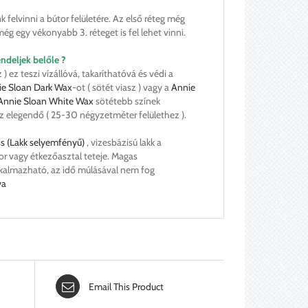
nk felvinni a bútor felületére. Az első réteg még
ég egy vékonyabb 3. réteget is fel lehet vinni.
ndeljek belőle ?
z ) ez teszi vízállóvá, takaríthatóvá és védi a
ie Sloan Dark Wax
-ot ( sötét viasz ) vagy a
Annie
Annie Sloan White Wax
sötétebb színek
ez elegendő ( 25-30 négyzetméter felülethez ).
ss (Lakk selyemfényű)
, vizesbázisú lakk a
or vagy étkezőasztal teteje. Magas
 alkalmazható, az idő múlásával nem fog
va
Email This Product