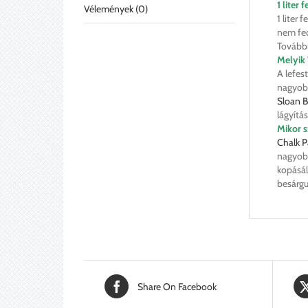
1 liter
Vélemények (0)
1 liter 
nem fed
További
Melyik 
A lefes
nagyobb
Sloan B
lágyítá
Mikor s
Chalk P
nagyobb
kopásál
besárgu
Share On Facebook