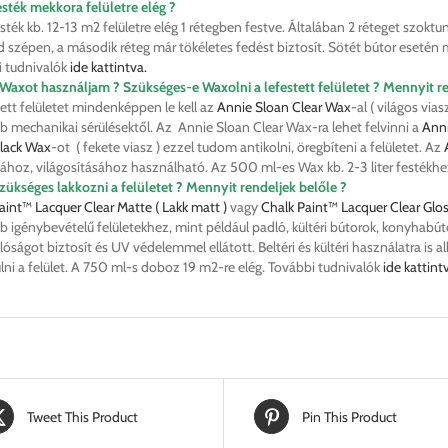
 festék mekkora felületre elég ?
festék kb. 12-13 m2 felületre elég 1 rétegben festve. Általában 2 réteget szoktu
 szépen, a második réteg már tökéletes fedést biztosít. Sötét bútor esetén m
 tudnivalók
ide kattintva.
Waxot használjam ? Szükséges-e Waxolni a lefestett felületet ? Mennyit re
tett felületet mindenképpen le kell az
Annie Sloan Clear Wax
-al ( világos vias
 mechanikai sérülésektől. Az Annie Sloan Clear Wax-ra lehet felvinni a
Ann
lack Wax
-ot ( fekete viasz ) ezzel tudom antikolni, öregbíteni a felületet. Az
sához, világosításához használható. Az 500 ml-es Wax kb. 2-3 liter festékh
zükséges lakkozni a felületet ? Mennyit rendeljek belőle ?
aint™ Lacquer Clear Matte ( Lakk matt )
vagy
Chalk Paint™ Lacquer Clear Glo
 igénybevételű felületekhez, mint például padló, kültéri bútorok, konyhabút
lóságot biztosít és UV védelemmel ellátott. Beltéri és kültéri használatra is
lni a felület. A 750 ml-s doboz 19 m2-re elég. További tudnivalók
ide kattint
Tweet This Product
Pin This Product