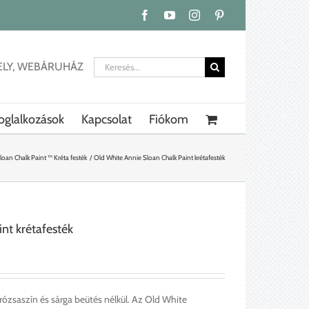
Facebook
YouTube
Instagram
Pinterest
Keresés...
ELY, WEBÁRUHÁZ
oglalkozások
Kapcsolat
Fiókom
loan Chalk Paint ™ Kréta festék
Old White Annie Sloan Chalk Paint krétafesték
nt krétafesték
 rózsaszín és sárga beütés nélkül. Az Old White