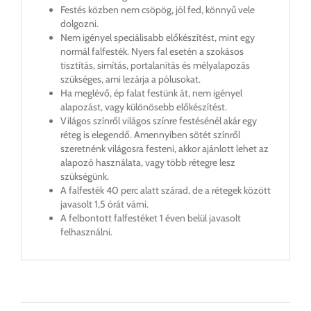
Festés közben nem csöpög, jól fed, könnyű vele
dolgozni.
Nem igényel speciálisabb előkészítést, mint egy
normál falfesték. Nyers fal esetén a szokásos
tisztítás, simítás, portalanítás és mélyalapozás
szükséges, ami lezárja a pólusokat.
Ha meglévő, ép falat festünk át, nem igényel
alapozást, vagy különösebb előkészítést.
Világos színről világos színre festésénél akár egy
réteg is elegendő. Amennyiben sötét színről
szeretnénk világosra festeni, akkor ajánlott lehet az
alapozó használata, vagy több rétegre lesz
szükségünk.
A falfesték 40 perc alatt szárad, de a rétegek között
javasolt 1,5 órát várni.
A felbontott falfestéket 1 éven belül javasolt
felhasználni.