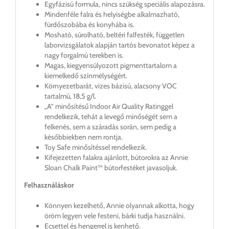
Egyfázisú formula, nincs szükség speciális alapozásra.
Mindenféle falra és helyiségbe alkalmazható,
fürdőszobába és konyhába is.
Mosható, súrolható, beltéri falfesték, független
laborvizsgálatok alapján tartós bevonatot képez a
nagy forgalmú terekben is.
Magas, kiegyensúlyozott pigmenttartalom a
kiemelkedő színmélységért.
Környezetbarát, vizes bázisú, alacsony VOC
tartalmú, 18,5 g/l.
„A” minősítésű Indoor Air Quality Ratinggel
rendelkezik, tehát a levegő minőségét sem a
felkenés, sem a száradás során, sem pedig a
későbbiekben nem rontja.
Toy Safe minősítéssel rendelkezik.
Kifejezetten falakra ajánlott, bútorokra az Annie
Sloan Chalk Paint™ bútorfestéket javasoljuk.
Felhasználáskor
Könnyen kezelhető, Annie olyannak alkotta, hogy
öröm legyen vele festeni, bárki tudja használni.
Ecsettel és hengerrel is kenhető.