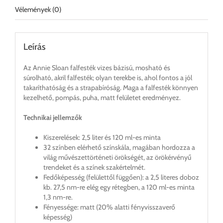
Vélemények (0)
Leírás
Az Annie Sloan falfesték vizes bázisú, mosható és
súrolható, akril falfesték; olyan terekbe is, ahol fontos a jól
takaríthatóság és a strapabíróság. Maga a falfesték könnyen
kezelhető, pompás, puha, matt felületet eredményez.
Technikai jellemzők
Kiszerelések: 2,5 liter és 120 ml-es minta
32 színben elérhető színskála, magában hordozza a
világ művészettörténeti örökségét, az örökérvényű
trendeket és a színek szakértelmét.
Fedőképesség (felülettől függően): a 2,5 literes doboz
kb. 27,5 nm-re elég egy rétegben, a 120 ml-es minta
1,3 nm-re.
Fényessége: matt (20% alatti fényvisszaverő
képesség)