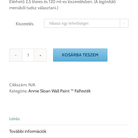
Elérhető 2,5 literes és 120 ml-es kiszerelésben. (A legördülő
menüből tudsz választani.)
Kiszerelés

KOSÁRBA TESZEM
Schinkel
Green
Annie
Sloan
Falfesték
Cikkszám:
N/A
mennyiség
Kategória:
Annie Sloan Wall Paint ™ Falfesték
Leírás
További információk