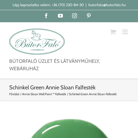
Kihagyás
Lépj kapcsolatba velem:
+36 (70) 230-84-30
|
butorfalo@butorfalo.hu
Facebook
YouTube
Instagram
Pinterest
BÚTORFALÓ ÜZLET ÉS LÁTVÁNYMŰHELY,
WEBÁRUHÁZ
Schinkel Green Annie Sloan Falfesték
Főoldal
Annie Sloan Wall Paint ™ Falfesték
Schinkel Green Annie Sloan Falfesték