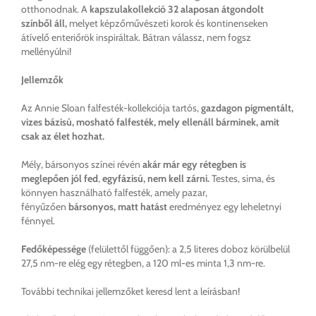
otthonodnak. A
kapszulakollekció
32 alaposan átgondolt
színből áll,
melyet képzőművészeti korok és kontinenseken
átívelő enteriőrök inspiráltak. Bátran válassz, nem fogsz
mellényúlni!
Jellemzők
Az Annie Sloan falfesték-kollekciója tartós,
gazdagon pigmentált,
vizes bázisú, mosható falfesték, mely ellenáll bárminek, amit
csak az élet hozhat.
Mély, bársonyos színei révén
akár már egy rétegben is
meglepően jól fed
,
egyfázisú, nem kell zárni.
Testes, sima, és
könnyen használható falfesték, amely pazar,
fényűzően
bársonyos, matt hatást
eredményez egy leheletnyi
fénnyel.
Fedőképessége
(felülettől függően): a 2,5 literes doboz körülbelül
27,5 nm-re elég egy rétegben, a 120 ml-es minta 1,3 nm-re.
További technikai jellemzőket keresd lent a leírásban!