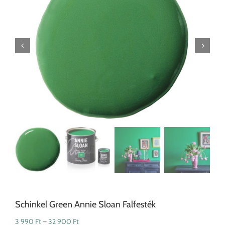
Schinkel Green Annie Sloan Falfesték
Ártartomány:
3 990
Ft
–
32 900
Ft