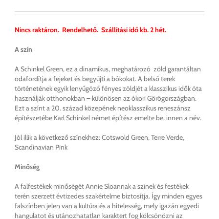
3
990 Ft
-
Nincs raktáron. Rendelhető. Szállítási idő kb. 2 hét.
32
900 Ft
A szín
A Schinkel Green, ez a dinamikus, meghatározó zöld garantáltan
odafordítja a fejeket és begyűjti a bókokat. A belső terek
történetének egyik lenyűgöző fényes zöldjét a klasszikus idők óta
használják otthonokban – különösen az ókori Görögországban.
Ezt a színt a 20. század közepének neoklasszikus reneszánsz
építészetébe Karl Schinkel német építész emelte be, innen a név.
Jól illik a következő színekhez: Cotswold Green, Terre Verde,
Scandinavian Pink
Minőség
A falfestékek minőségét Annie Sloannak a színek és festékek
terén szerzett évtizedes szakértelme biztosítja. Így minden egyes
falszínben jelen van a kultúra és a hitelesség, mely igazán egyedi
hangulatot és utánozhatatlan karaktert fog kölcsönözni az