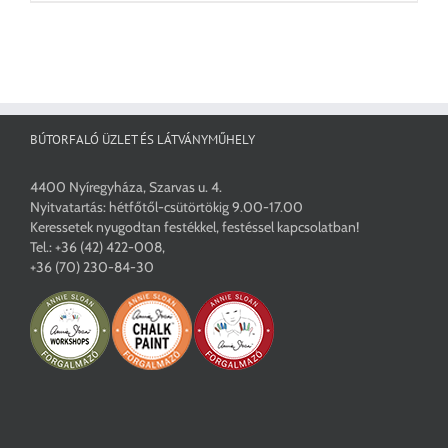
terméknek
több
variációja
van.
A
változatok
a
BÚTORFALÓ ÜZLET ÉS LÁTVÁNYMŰHELY
termékoldalon
választhatók
4400 Nyíregyháza, Szarvas u. 4.
ki
Nyitvatartás: hétfőtől-csütörtökig 9.00-17.00
Keressetek nyugodtan festékkel, festéssel kapcsolatban!
Tel.:
+36 (42) 422-008
,
+36 (70) 230-84-30