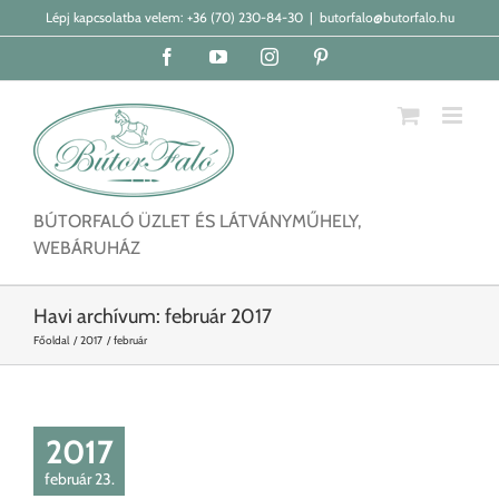
Kihagyás
Lépj kapcsolatba velem:
+36 (70) 230-84-30
|
butorfalo@butorfalo.hu
Facebook
YouTube
Instagram
Pinterest
BÚTORFALÓ ÜZLET ÉS LÁTVÁNYMŰHELY,
WEBÁRUHÁZ
Havi archívum:
február 2017
Főoldal
2017
február
2017
február 23.