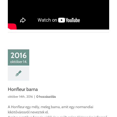
2016
október 14.
Honfleur barna
október 14th, 2016
|
0 hozzászólás
A Honfleur egy mély, meleg barna, amit egy normandiai
kikötővárosról neveztek el.