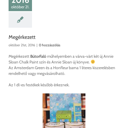
október 21.
Megérkezett
október 21st, 2016
|
0 hozzászólás
Megérkezett
BútorFaló
műhelyemben a várva-vàrt kèt új Annie
Sloan Chalk Paint szín és Annie Sloan új könyve.
Az Amsterdam Green ès a Honfleur barna 1 literes kiszerelésben
rendelhető vagy megvásárolható.
Az 1 dl-es festékek később èrkeznek.