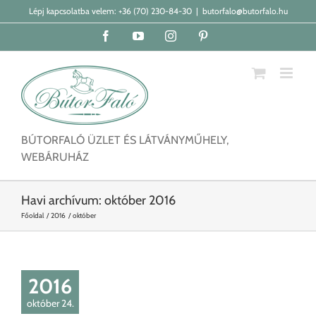
Kihagyás
Lépj kapcsolatba velem:
+36 (70) 230-84-30
|
butorfalo@butorfalo.hu
Facebook
YouTube
Instagram
Pinterest
BÚTORFALÓ ÜZLET ÉS LÁTVÁNYMŰHELY,
WEBÁRUHÁZ
Havi archívum:
október 2016
Főoldal
2016
október
2016
október 24.