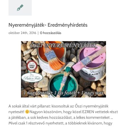
Nyereményjáték- Eredményhírdetés
október 24th, 2016
|
0 hozzászólás
A sokak által várt pillanat: kisorsoltuk az Őszi nyerményjáték
nyetesét!
Nagyon köszönöm, hogy közel EZREN vettetek részt
a játékban, a sok kedves hozzászólást, a lelkes kommenteket …
Mivel csak 1 résztvevő nyerhetett, a többieknek kívánom, hogy