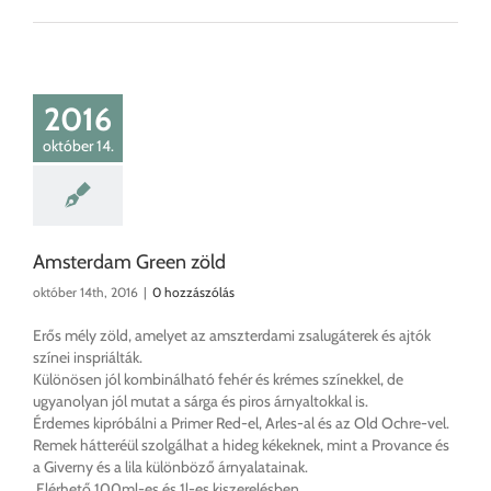
2016
október 14.
Amsterdam Green zöld
október 14th, 2016
|
0 hozzászólás
Erős mély zöld, amelyet az amszterdami zsalugáterek és ajtók
színei inspriálták.
Különösen jól kombinálható fehér és krémes színekkel, de
ugyanolyan jól mutat a sárga és piros árnyaltokkal is.
Érdemes kipróbálni a Primer Red-el, Arles-al és az Old Ochre-vel.
Remek hátteréül szolgálhat a hideg kékeknek, mint a Provance és
a Giverny és a lila különböző árnyalatainak.
Elérhető 100ml-es és 1l-es kiszerelésben.