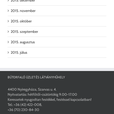
2015. december
2015. november
2015. október
2015. szeptember
2015. augusztus
2015. július
BÚTORFALÓ ÜZLET ÉS LÁTVÁNYMŰHELY
4400 Nyíregyháza, Szarvas u. 4.
Nyitvatartás: hétfőtől-csütörtökig 9.00-17.00
Keressetek nyugodtan festékkel, festéssel kapcsolatban!
Tel.:
+36 (42) 422-008
,
+36 (70) 230-84-30