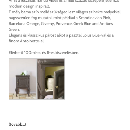
Amit a rusztikus francia vidék és a múlt század közepére jellemző
modern design inspirált.
E mély barna szín mellé szükséged lesz világos színekre melyekkel
nagyszerűen fog mutatni, mint például a Scandinavian Pink,
Barcelona Orange, Giverny, Provence, Greek Blue and Antibes
Green.
Elegáns és klasszikus párost alkot a pasztel Loius Blue-val és a
finom Antoinette-el.
Elérhető 100ml-es és 1l-es kiszerelésben.
(tovább…)