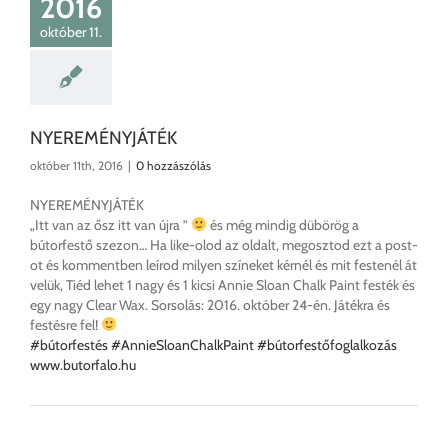
2016
október 11.
NYEREMÉNYJÁTÉK
október 11th, 2016
|
0 hozzászólás
NYEREMÉNYJÁTÉK
„Itt van az ősz itt van újra ”
és még mindig dübörög a
bútorfestő szezon… Ha like-olod az oldalt, megosztod ezt a post-
ot és kommentben leírod milyen színeket kérnél és mit festenél át
velük, Tiéd lehet 1 nagy és 1 kicsi Annie Sloan Chalk Paint festék és
egy nagy Clear Wax. Sorsolás: 2016. október 24-én. Játékra és
festésre fel!
#
bútorfestés
#
AnnieSloanChalkPaint
#
bútorfestőfoglalkozás
www.butorfalo.hu