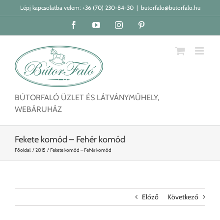
Kihagyás
Lépj kapcsolatba velem:
+36 (70) 230-84-30
|
butorfalo@butorfalo.hu
Facebook
YouTube
Instagram
Pinterest
BÚTORFALÓ ÜZLET ÉS LÁTVÁNYMŰHELY,
WEBÁRUHÁZ
Fekete komód – Fehér komód
Főoldal
2015
Fekete komód – Fehér komód
Előző
Következő