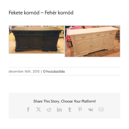
Fekete komód – Fehér komód
december 16th, 2015
|
0 hozzászólás
Share This Story, Choose Your Platform!
Facebook
X
Reddit
LinkedIn
Tumblr
Pinterest
Vk
Email: