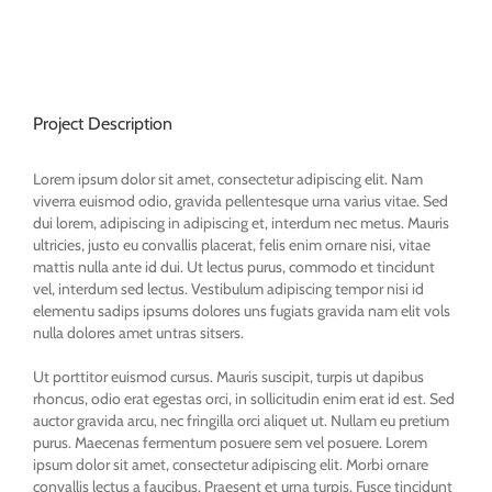
View
Larger
Image
Project Description
Lorem ipsum dolor sit amet, consectetur adipiscing elit. Nam
viverra euismod odio, gravida pellentesque urna varius vitae. Sed
dui lorem, adipiscing in adipiscing et, interdum nec metus. Mauris
ultricies, justo eu convallis placerat, felis enim ornare nisi, vitae
mattis nulla ante id dui. Ut lectus purus, commodo et tincidunt
vel, interdum sed lectus. Vestibulum adipiscing tempor nisi id
elementu sadips ipsums dolores uns fugiats gravida nam elit vols
nulla dolores amet untras sitsers.
Ut porttitor euismod cursus. Mauris suscipit, turpis ut dapibus
rhoncus, odio erat egestas orci, in sollicitudin enim erat id est. Sed
auctor gravida arcu, nec fringilla orci aliquet ut. Nullam eu pretium
purus. Maecenas fermentum posuere sem vel posuere. Lorem
ipsum dolor sit amet, consectetur adipiscing elit. Morbi ornare
convallis lectus a faucibus. Praesent et urna turpis. Fusce tincidunt