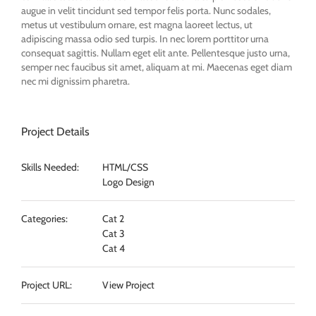
augue in velit tincidunt sed tempor felis porta. Nunc sodales,
metus ut vestibulum ornare, est magna laoreet lectus, ut
adipiscing massa odio sed turpis. In nec lorem porttitor urna
consequat sagittis. Nullam eget elit ante. Pellentesque justo urna,
semper nec faucibus sit amet, aliquam at mi. Maecenas eget diam
nec mi dignissim pharetra.
Project Details
Skills Needed:
HTML/CSS
Logo Design
Categories:
Cat 2
Cat 3
Cat 4
Project URL:
View Project