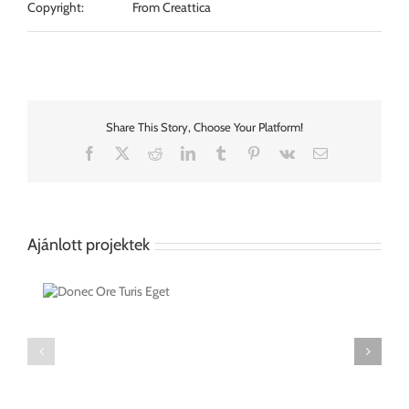
Copyright:
From Creattica
Share This Story, Choose Your Platform!
Facebook
X
Reddit
LinkedIn
Tumblr
Pinterest
Vk
Email:
Ajánlott projektek
uris
Mauris
Fringilla
Voluts