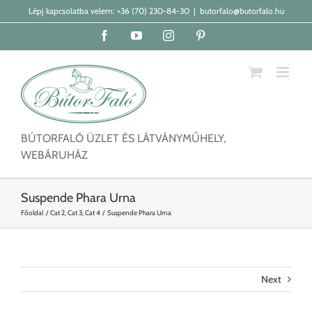
Kihagyás
Lépj kapcsolatba velem:
+36 (70) 230-84-30
|
butorfalo@butorfalo.hu
Facebook
YouTube
Instagram
Pinterest
BÚTORFALÓ ÜZLET ÉS LÁTVÁNYMŰHELY,
WEBÁRUHÁZ
Suspende Phara Urna
Főoldal
Cat 2
Cat 3
Cat 4
Suspende Phara Urna
Next