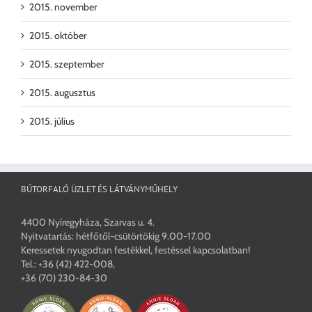
2015. november
2015. október
2015. szeptember
2015. augusztus
2015. július
BÚTORFALÓ ÜZLET ÉS LÁTVÁNYMŰHELY
4400 Nyíregyháza, Szarvas u. 4.
Nyitvatartás: hétfőtől-csütörtökig 9.00-17.00
Keressetek nyugodtan festékkel, festéssel kapcsolatban!
Tel.:
+36 (42) 422-008
,
+36 (70) 230-84-30