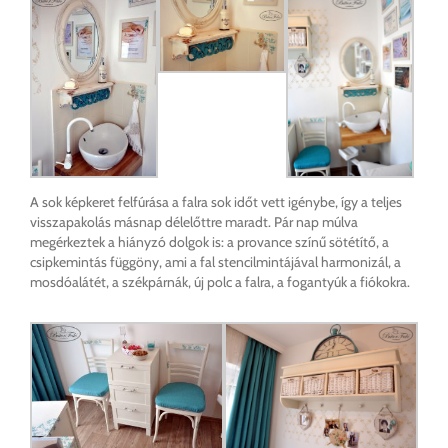
A sok képkeret felfúrása a falra sok időt vett igénybe, így a teljes
visszapakolás másnap délelőttre maradt. Pár nap múlva
megérkeztek a hiányzó dolgok is: a provance színű sötétítő, a
csipkemintás függöny, ami a fal stencilmintájával harmonizál, a
mosdóalátét, a székpárnák, új polc a falra, a fogantyúk a fiókokra.