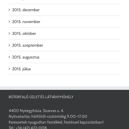
2015. december
2015. november
2015. október
2015. szeptember
2015. augusztus
2015. július
BÚTORFALÓ ÜZLET ÉS LÁTVÁNYMŰHELY
4400 Nyíregyháza, Szarvas u. 4.
Nyitvatartás: hétfőtől-csütörtökig 9.00-17.00
Keressetek nyugodtan festékkel, festéssel kapcsolatban!
Tel.:
+36 (42) 422-008
,