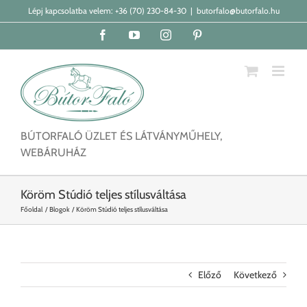
Kihagyás
Lépj kapcsolatba velem:
+36 (70) 230-84-30
|
butorfalo@butorfalo.hu
Facebook
YouTube
Instagram
Pinterest
BÚTORFALÓ ÜZLET ÉS LÁTVÁNYMŰHELY,
WEBÁRUHÁZ
Köröm Stúdió teljes stílusváltása
Főoldal
Blogok
Köröm Stúdió teljes stílusváltása
Előző
Következő