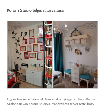
Köröm Stúdió teljes stílusváltása
Egy kedves ismerősömnek, Marcsinak a nyíregyházi Papp Károly
Szalonban van Köröm Stúdiója. Már évek óta tervezgette, hogy