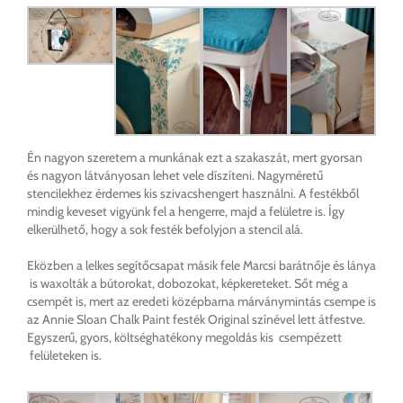
Én nagyon szeretem a munkának ezt a szakaszát, mert gyorsan
és nagyon látványosan lehet vele díszíteni. Nagyméretű
stencilekhez érdemes kis szivacshengert használni. A festékből
mindig keveset vigyünk fel a hengerre, majd a felületre is. Így
elkerülhető, hogy a sok festék befolyjon a stencil alá.
Eközben a lelkes segítőcsapat másik fele Marcsi barátnője és lánya
is waxolták a bútorokat, dobozokat, képkereteket. Sőt még a
csempét is, mert az eredeti középbarna márványmintás csempe is
az Annie Sloan Chalk Paint festék Original színével lett átfestve.
Egyszerű, gyors, költséghatékony megoldás kis csempézett
felületeken is.