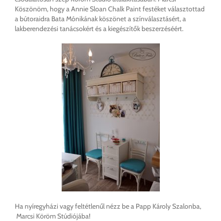
Köszönöm, hogy a Annie Sloan Chalk Paint festéket választottad
a bútoraidra Bata Mónikának köszönet a színválasztásért, a
lakberendezési tanácsokért és a kiegészítők beszerzéséért.
Ha nyíregyházi vagy feltétlenűl nézz be a Papp Károly Szalonba,
Marcsi Köröm Stúdiójába!