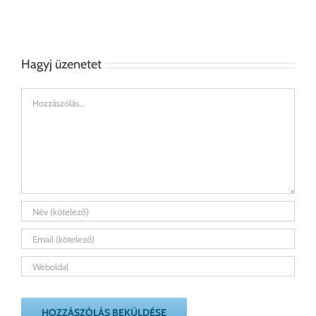
–
Gyakori
Fenyő
kérdések
éjjeliszekrények
Hagyj üzenetet
Hozzászólás