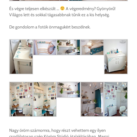
És végre teljesen elkészült …
A végeredmény? Gyönyörű!
Világos lett és sokkal tágasabbnak tűnik ez a kis helység.
De gondolom a fotók önmagukért beszélnek.
Nagy öröm számomra, hogy részt vehettem egy ilyen
csodálatosan szép Köröm Stúdió átalakításában. Marcsi