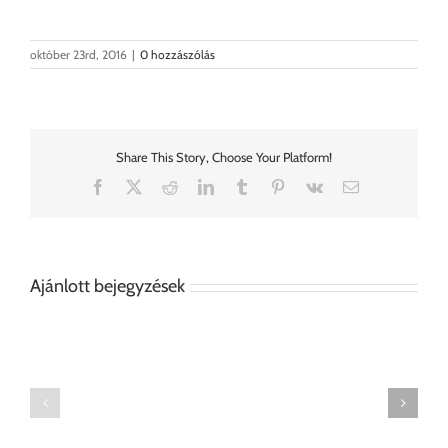
október 23rd, 2016
|
0 hozzászólás
Share This Story, Choose Your Platform!
Facebook
X
Reddit
LinkedIn
Tumblr
Pinterest
Vk
Email:
Ajánlott bejegyzések
Bútorfestés
Annie
Annie
Sloan
Sloan
Satin
Satin
Paint
Paint
festékkel
–