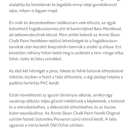
átalakítja kis birodalmát és legalább ennyi ideje gondolkozott
rajta, milyen is legyen majd.
Én múlt év decemberében találkoztam vele először, az egyik
bútorfestő foglalkozásomra jött el barátnőjével Bata Mónikával,
aki lakberendezőnek készül. Mint utóbb kiderült az Annie Sloan
Chalk Paint festékben rejtőző lehetőségek és a foglalkozáson
tanultak után kezdett kirajzolódni bennük a stúdió új stílusa. Ezt
követően néhány héten belül meg is született a terv: vitage stílus
fehér, türkiz és bézs színekkel.
Az első két hétvégét a piros, fekete és fehér bútorok átfestésével
töltötte, közben a festő a falat átfestette, a régi járólap helyéra a
padlóra famintás PVC került.
Eztán következett az igazán látványos alkotás, amikor egy
vasárnap délután teljes gőzzel nekiláttunk a képkeretek, a bútorok
és a stencilezéséhez, a dekorációk átfestéséhez és az összes
bútor waxolásához. Az Annie Sloan Chalk Paint festék Original
színűre festett bútorokra Provance színű stencil került. A falra
ugyanez a minta került Old Ochre színben.