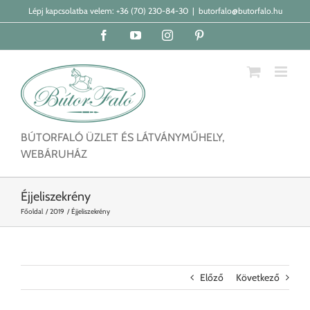
Kihagyás
Lépj kapcsolatba velem:
+36 (70) 230-84-30
|
butorfalo@butorfalo.hu
Facebook
YouTube
Instagram
Pinterest
BÚTORFALÓ ÜZLET ÉS LÁTVÁNYMŰHELY,
WEBÁRUHÁZ
Éjjeliszekrény
Főoldal
2019
Éjjeliszekrény
Előző
Következő