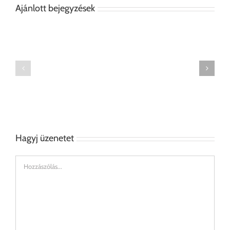
Ajánlott bejegyzések
Tölgyfurnéros
Falióra
előszobaszekrény
tartó
Hagyj üzenetet
Hozzászólás