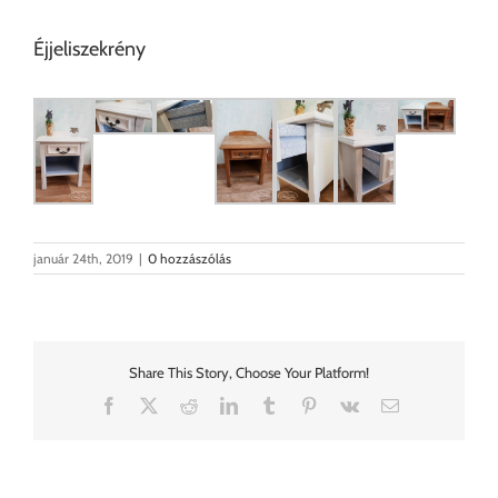
Éjjeliszekrény
január 24th, 2019
|
0 hozzászólás
Share This Story, Choose Your Platform!
Facebook
X
Reddit
LinkedIn
Tumblr
Pinterest
Vk
Email: