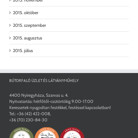
2015. október
2015. szeptember
2015. augusztus
2015. július
BÚTORFALÓ ÜZLET ÉS LÁTVÁNYMŰHELY
4400 Nyíregyháza, Szarvas u. 4.
Nyitvatartás: hétfőtől-csütörtökig 9.00-17.00
Keressetek nyugodtan festékkel, festéssel kapcsolatban!
Tel.:
+36 (42) 422-008
,
+36 (70) 230-84-30