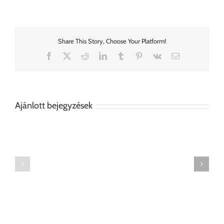
Share This Story, Choose Your Platform!
Facebook
X
Reddit
LinkedIn
Tumblr
Pinterest
Vk
Email:
Ajánlott bejegyzések
Tanári
Szék
asztal