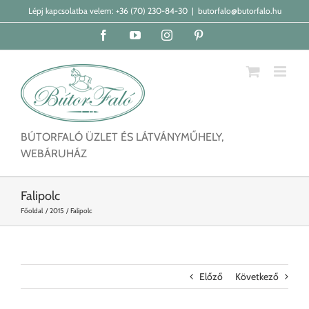
Kihagyás
Lépj kapcsolatba velem:
+36 (70) 230-84-30
|
butorfalo@butorfalo.hu
Facebook
YouTube
Instagram
Pinterest
BÚTORFALÓ ÜZLET ÉS LÁTVÁNYMŰHELY,
WEBÁRUHÁZ
Falipolc
Főoldal
2015
Falipolc
Előző
Következő