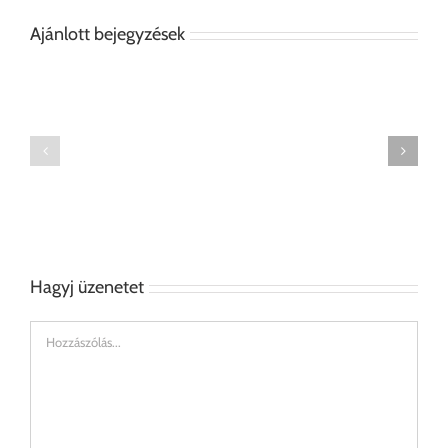
Ajánlott bejegyzések
Tölgyfurnéros
Falióra
előszobaszekrény
tartó
Hagyj üzenetet
Hozzászólás