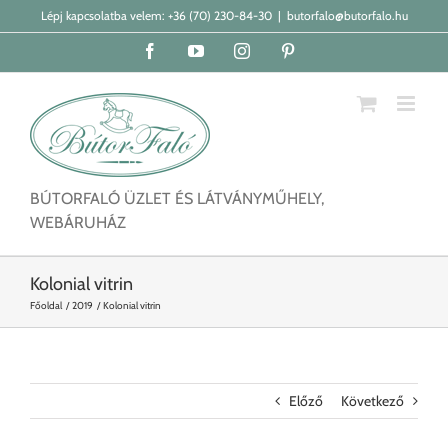
Kihagyás
Lépj kapcsolatba velem:
+36 (70) 230-84-30
|
butorfalo@butorfalo.hu
Facebook
YouTube
Instagram
Pinterest
BÚTORFALÓ ÜZLET ÉS LÁTVÁNYMŰHELY,
WEBÁRUHÁZ
Kolonial vitrin
Főoldal
2019
Kolonial vitrin
Előző
Következő