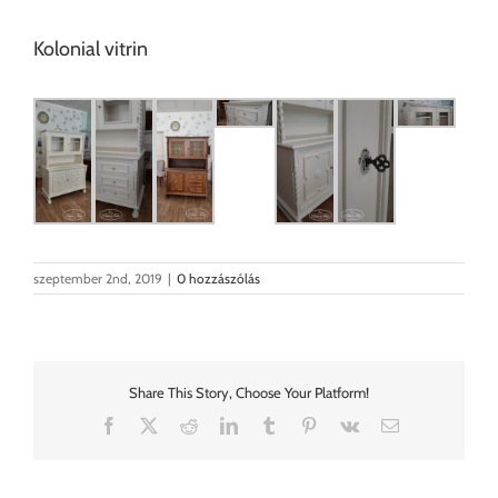
Kolonial vitrin
szeptember 2nd, 2019
|
0 hozzászólás
Share This Story, Choose Your Platform!
Facebook
X
Reddit
LinkedIn
Tumblr
Pinterest
Vk
Email: