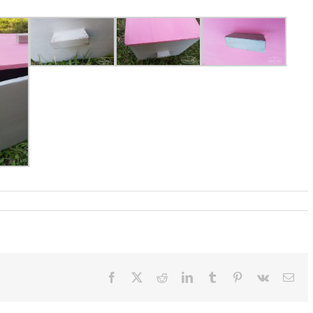
Facebook
X
Reddit
LinkedIn
Tumblr
Pinterest
Vk
Emai