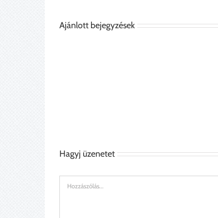
Ajánlott bejegyzések
Zsalus
Íróasztal
ruhásszekrény
Hagyj üzenetet
Hozzászólás