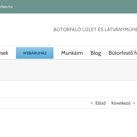
rfalo.hu
BÚTORFALÓ ÜZLET ÉS LÁTVÁNYMŰH
ések
Munkáim
Blog
Bútorfestő f
WEBÁRUHÁZ
Előző
Következő