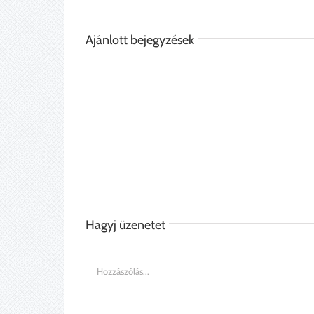
Ajánlott bejegyzések
Tölgyfurnéros
Falióra
előszobaszekrény
tartó
Hagyj üzenetet
Hozzászólás