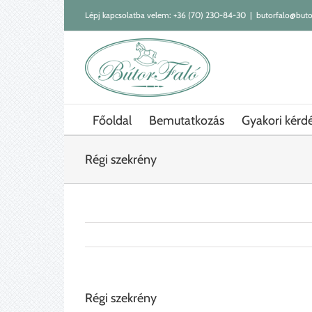
Kihagyás
Lépj kapcsolatba velem:
+36 (70) 230-84-30
|
butorfalo@buto
Főoldal
Bemutatkozás
Gyakori kérd
Régi szekrény
Régi szekrény