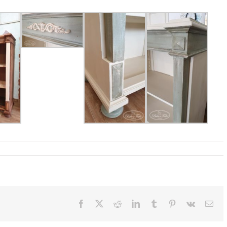
Facebook
X
Reddit
LinkedIn
Tumblr
Pinterest
Vk
Emai