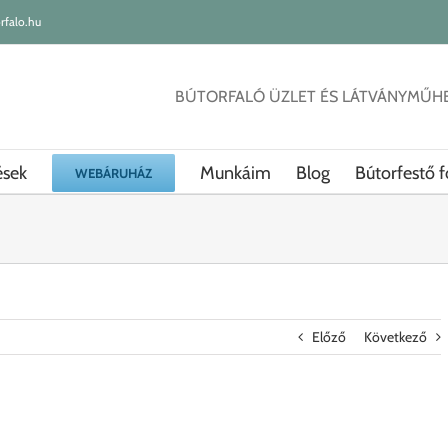
rfalo.hu
BÚTORFALÓ ÜZLET ÉS LÁTVÁNYMŰH
ések
Munkáim
Blog
Bútorfestő f
WEBÁRUHÁZ
Előző
Következő