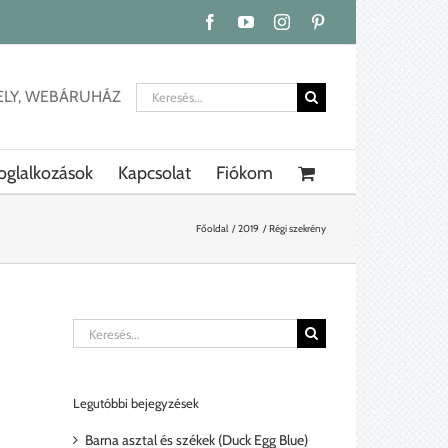
Facebook
YouTube
Instagram
Pinterest
Keresés...
ELY, WEBÁRUHÁZ
oglalkozások
Kapcsolat
Fiókom
Főoldal
2019
Régi szekrény
Keresés...
Legutóbbi bejegyzések
Barna asztal és székek (Duck Egg Blue)