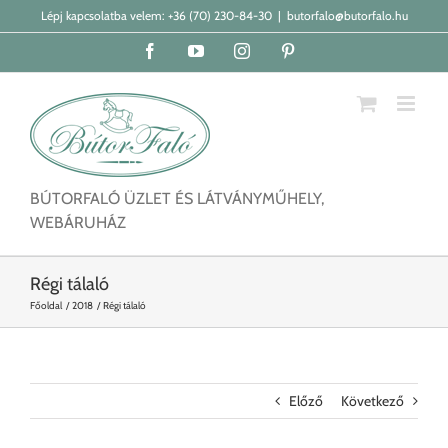
Kihagyás
Lépj kapcsolatba velem:
+36 (70) 230-84-30
|
butorfalo@butorfalo.hu
Facebook
YouTube
Instagram
Pinterest
BÚTORFALÓ ÜZLET ÉS LÁTVÁNYMŰHELY,
WEBÁRUHÁZ
Régi tálaló
Főoldal
2018
Régi tálaló
Előző
Következő