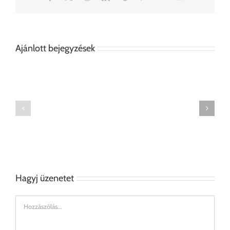
Ajánlott bejegyzések
Léghajós
Könyvespolc
doboz
Hagyj üzenetet
Hozzászólás