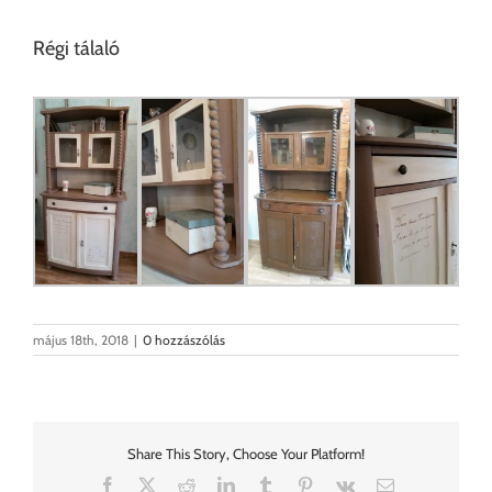
Régi tálaló
május 18th, 2018
|
0 hozzászólás
Share This Story, Choose Your Platform!
Facebook
X
Reddit
LinkedIn
Tumblr
Pinterest
Vk
Email: