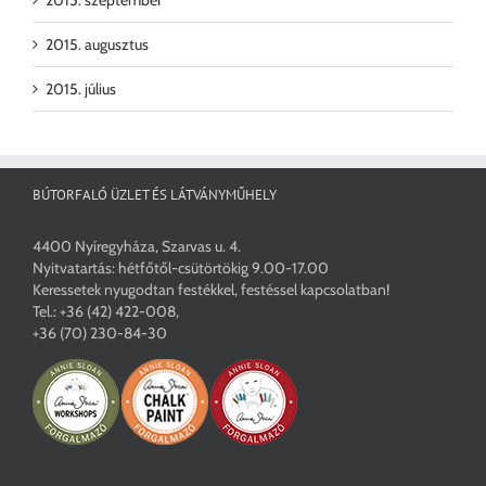
2015. szeptember
2015. augusztus
2015. július
BÚTORFALÓ ÜZLET ÉS LÁTVÁNYMŰHELY
4400 Nyíregyháza, Szarvas u. 4.
Nyitvatartás: hétfőtől-csütörtökig 9.00-17.00
Keressetek nyugodtan festékkel, festéssel kapcsolatban!
Tel.:
+36 (42) 422-008
,
+36 (70) 230-84-30