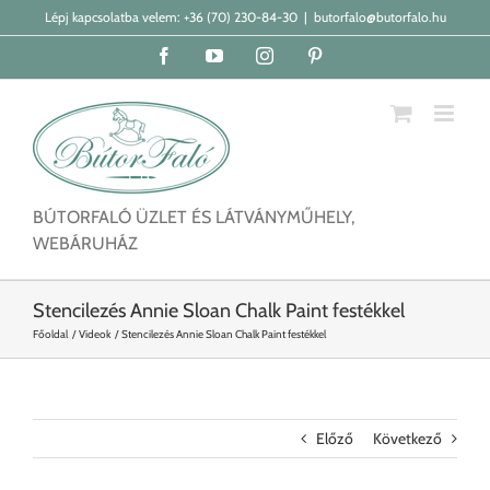
Kihagyás
Lépj kapcsolatba velem:
+36 (70) 230-84-30
|
butorfalo@butorfalo.hu
Facebook
YouTube
Instagram
Pinterest
BÚTORFALÓ ÜZLET ÉS LÁTVÁNYMŰHELY,
WEBÁRUHÁZ
Stencilezés Annie Sloan Chalk Paint festékkel
Főoldal
Videok
Stencilezés Annie Sloan Chalk Paint festékkel
Előző
Következő