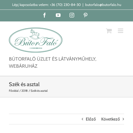
Kihagyás
Lépj kapcsolatba velem:
+36 (70) 230-84-30
|
butorfalo@butorfalo.hu
Facebook
YouTube
Instagram
Pinterest
BÚTORFALÓ ÜZLET ÉS LÁTVÁNYMŰHELY,
WEBÁRUHÁZ
Szék és asztal
Főoldal
2018
Szék és asztal
Előző
Következő