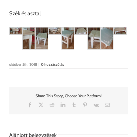
Szék és asztal
október 5th, 2018
|
0 hozzászólás
Share This Story, Choose Your Platform!
Facebook
X
Reddit
LinkedIn
Tumblr
Pinterest
Vk
Email:
Ajánlott bejegyzések