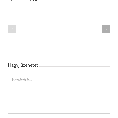
Léghajós
Könyvespolc
doboz
Hagyj üzenetet
Hozzászólás