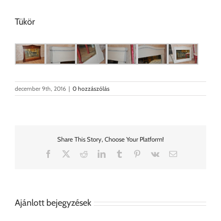
Tükör
december 9th, 2016
|
0 hozzászólás
Share This Story, Choose Your Platform!
Facebook
X
Reddit
LinkedIn
Tumblr
Pinterest
Vk
Email:
Ajánlott bejegyzések