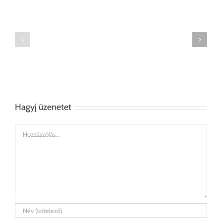
Szoba
Klímacső
teljes
takaró
átalakítása
burkolat
Hagyj üzenetet
Hozzászólás