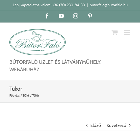
Kihagyás
Lépj kapcsolatba velem:
+36 (70) 230-84-30
|
butorfalo@butorfalo.hu
Facebook
YouTube
Instagram
Pinterest
BÚTORFALÓ ÜZLET ÉS LÁTVÁNYMŰHELY,
WEBÁRUHÁZ
Tükör
Főoldal
2016
Tükör
Előző
Következő