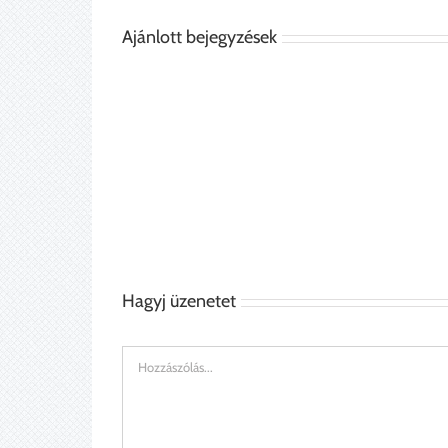
Ajánlott bejegyzések
Tanári
Szék
asztal
Hagyj üzenetet
Hozzászólás