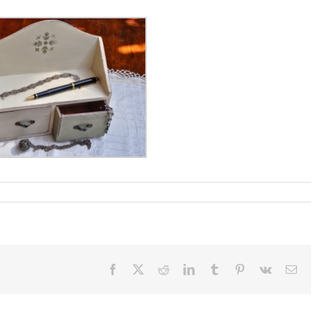
Facebook
X
Reddit
LinkedIn
Tumblr
Pinterest
Vk
Emai