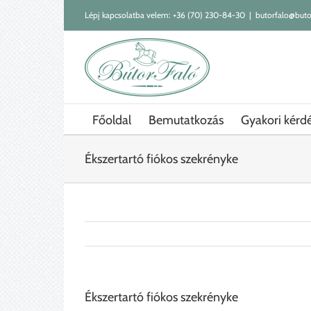
Kihagyás
Lépj kapcsolatba velem:
+36 (70) 230-84-30
|
butorfalo@buto
Főoldal
Bemutatkozás
Gyakori kérd
Ékszertartó fiókos szekrényke
Ékszertartó fiókos szekrényke