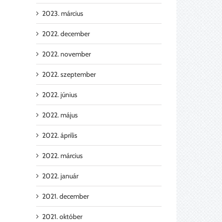
2023. március
2022. december
2022. november
Feke
2022. szeptember
kom
Tanári
Szék
–
2022. június
asztal
Fehé
kom
2022. május
2022. április
2022. március
2022. január
2021. december
2021. október