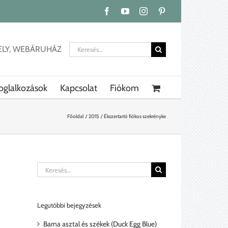
Facebook
YouTube
Instagram
Pinterest
Keresés...
ELY, WEBÁRUHÁZ
oglalkozások
Kapcsolat
Fiókom
Főoldal
2015
Ékszertartó fiókos szekrényke
Keresés...
Legutóbbi bejegyzések
Barna asztal és székek (Duck Egg Blue)