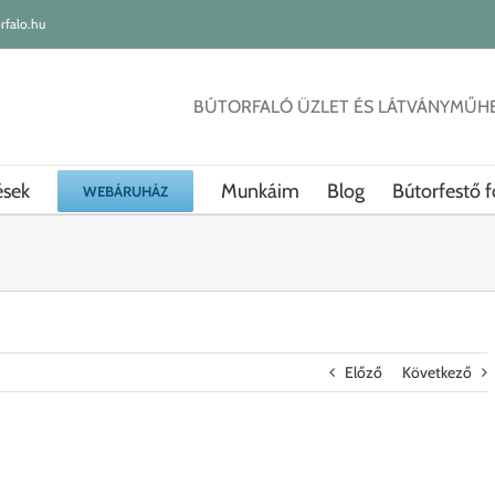
rfalo.hu
BÚTORFALÓ ÜZLET ÉS LÁTVÁNYMŰH
ések
Munkáim
Blog
Bútorfestő f
WEBÁRUHÁZ
Előző
Következő