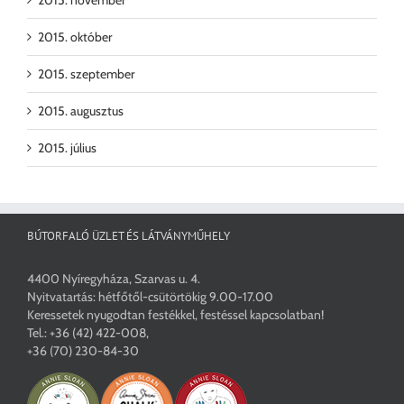
2015. október
2015. szeptember
2015. augusztus
2015. július
BÚTORFALÓ ÜZLET ÉS LÁTVÁNYMŰHELY
4400 Nyíregyháza, Szarvas u. 4.
Nyitvatartás: hétfőtől-csütörtökig 9.00-17.00
Keressetek nyugodtan festékkel, festéssel kapcsolatban!
Tel.:
+36 (42) 422-008
,
+36 (70) 230-84-30