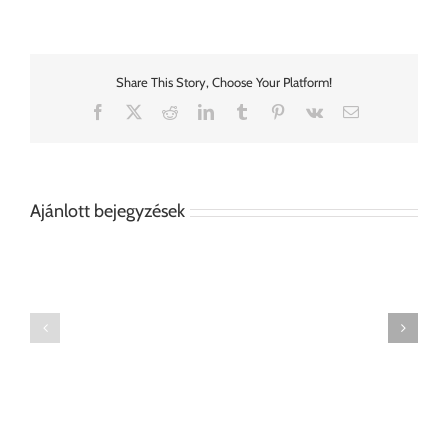
Share This Story, Choose Your Platform!
Facebook
X
Reddit
LinkedIn
Tumblr
Pinterest
Vk
Email:
Ajánlott bejegyzések
Tanári
Szék
asztal