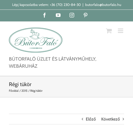
Kihagyás
Lépj kapcsolatba velem:
+36 (70) 230-84-30
|
butorfalo@butorfalo.hu
Facebook
YouTube
Instagram
Pinterest
BÚTORFALÓ ÜZLET ÉS LÁTVÁNYMŰHELY,
WEBÁRUHÁZ
Régi tükör
Főoldal
2015
Régi tükör
Előző
Következő