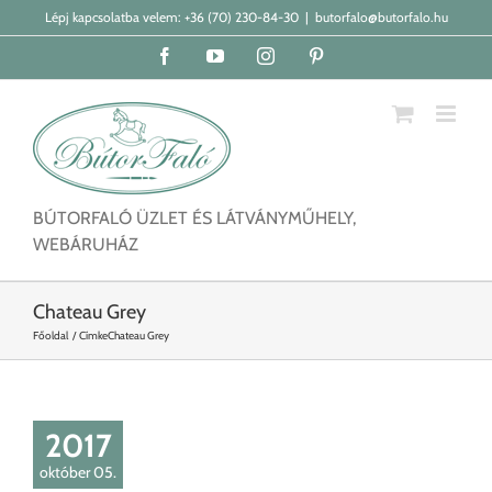
Kihagyás
Lépj kapcsolatba velem:
+36 (70) 230-84-30
|
butorfalo@butorfalo.hu
Facebook
YouTube
Instagram
Pinterest
BÚTORFALÓ ÜZLET ÉS LÁTVÁNYMŰHELY,
WEBÁRUHÁZ
Chateau Grey
Főoldal
Címke
Chateau Grey
2017
október 05.