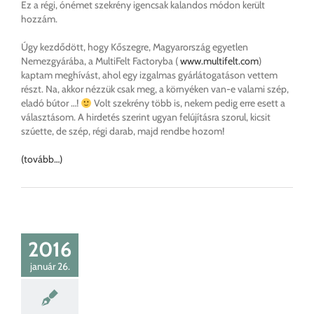
Ez a régi, ónémet szekrény igencsak kalandos módon került
hozzám.
Úgy kezdődött, hogy Kőszegre, Magyarország egyetlen
Nemezgyárába, a MultiFelt Factoryba (
www.multifelt.com
)
kaptam meghívást, ahol egy izgalmas gyárlátogatáson vettem
részt. Na, akkor nézzük csak meg, a környéken van-e valami szép,
eladó bútor …!
Volt szekrény több is, nekem pedig erre esett a
választásom. A hirdetés szerint ugyan felújításra szorul, kicsit
szúette, de szép, régi darab, majd rendbe hozom!
(tovább…)
2016
január 26.