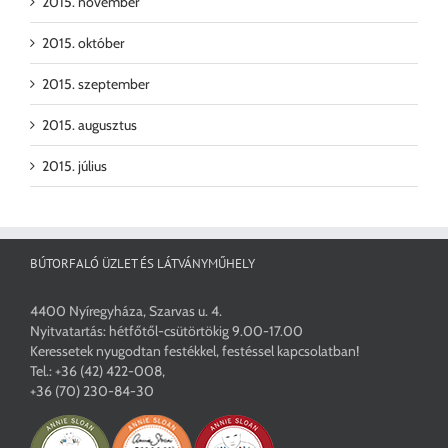
2015. november
2015. október
2015. szeptember
2015. augusztus
2015. július
BÚTORFALÓ ÜZLET ÉS LÁTVÁNYMŰHELY
4400 Nyíregyháza, Szarvas u. 4.
Nyitvatartás: hétfőtől-csütörtökig 9.00-17.00
Keressetek nyugodtan festékkel, festéssel kapcsolatban!
Tel.:
+36 (42) 422-008
,
+36 (70) 230-84-30