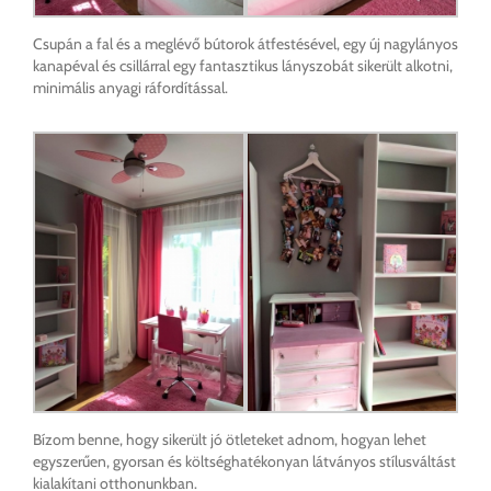
Csupán a fal és a meglévő bútorok átfestésével, egy új nagylányos
kanapéval és csillárral egy fantasztikus lányszobát sikerült alkotni,
minimális anyagi ráfordítással.
Bízom benne, hogy sikerült jó ötleteket adnom, hogyan lehet
egyszerűen, gyorsan és költséghatékonyan látványos stílusváltást
kialakítani otthonunkban.