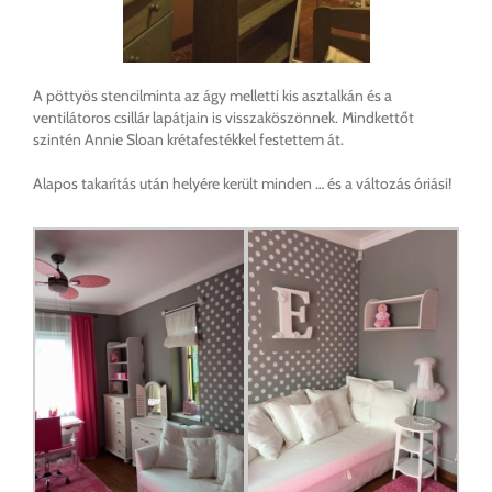
A pöttyös stencilminta az ágy melletti kis asztalkán és a
ventilátoros csillár lapátjain is visszaköszönnek. Mindkettőt
szintén Annie Sloan krétafestékkel festettem át.
Alapos takarítás után helyére került minden … és a változás óriási!