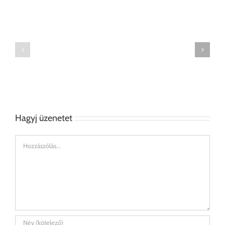
Bútorfestés
Annie
Annie
Sloan
Sloan
Satin
Satin
Paint
Paint
festékkel
–
–
Gyakori
Fenyő
kérdések
éjjeliszekrények
Hagyj üzenetet
Hozzászólás