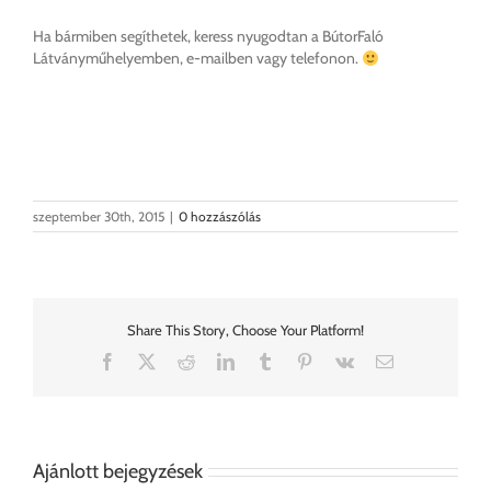
Ha bármiben segíthetek, keress nyugodtan a BútorFaló
Látványműhelyemben, e-mailben vagy telefonon.
szeptember 30th, 2015
|
0 hozzászólás
Share This Story, Choose Your Platform!
Facebook
X
Reddit
LinkedIn
Tumblr
Pinterest
Vk
Email:
Ajánlott bejegyzések