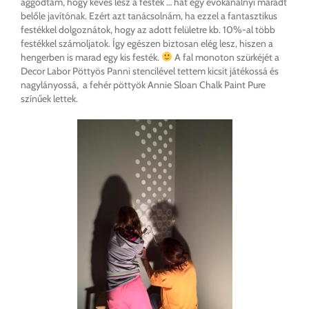
aggódtam, hogy kevés lesz a festék … hát egy evőkanálnyi maradt
belőle javítónak. Ezért azt tanácsolnám, ha ezzel a fantasztikus
festékkel dolgoznátok, hogy az adott felületre kb. 10%-al több
festékkel számoljatok. Így egészen biztosan elég lesz, hiszen a
hengerben is marad egy kis festék.
A fal monoton szürkéjét a
Decor Labor Pöttyös Panni stencilével tettem kicsit játékossá és
nagylányossá, a fehér pöttyök Annie Sloan Chalk Paint Pure
színűek lettek.