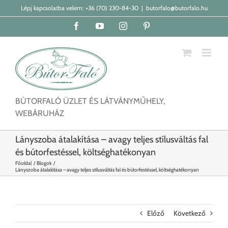
Kihagyás
Lépj kapcsolatba velem:
+36 (70) 230-84-30
|
butorfalo@butorfalo.hu
Facebook
YouTube
Instagram
Pinterest
BÚTORFALÓ ÜZLET ÉS LÁTVÁNYMŰHELY,
WEBÁRUHÁZ
Lányszoba átalakítása – avagy teljes stílusváltás fal
és bútorfestéssel, költséghatékonyan
Főoldal
Blogok
Lányszoba átalakítása – avagy teljes stílusváltás fal és bútorfestéssel, költséghatékonyan
Előző
Következő