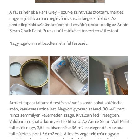
A fal színének a Paris Grey – szürke színt választottam, mert ez
nagyon jól illik a már meglévő rózsaszín kiegészítőkhöz. Az
eredetileg zöld színűre lazúrozott fenyőbútorokat pedig az Annie
Sloan Chalk Paint Pure színű festékével terveztem átfesteni.
Nagy izgalommal kezdtem el a fal festését.
Amiket tapasztaltam: A festék száradás során sokat sötétedik,
szép, karakteres színe lett. Nagyon gyorsan szárad, 30-40 perc.
Nincs semmilyen kellemetlen szaga. Kiválóan fed 1 rétegben.
Valóban mosható, könnyen tisztítható. Az Annie Sloan Wall Paint
falfesték nagy, 2,5 l-es kiszerelése 36 m2-re elegendő. A szoba
falfelülete is pont 36 m2 volt. A festés vége felé már nagyon