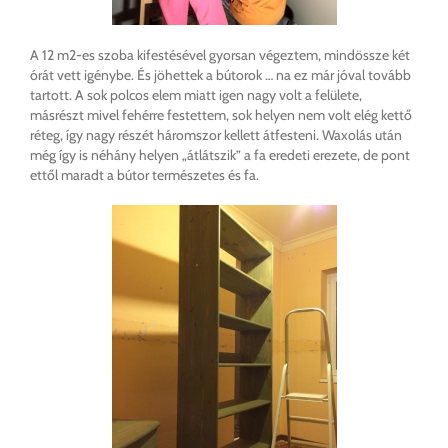
A 12 m2-es szoba kifestésével gyorsan végeztem, mindössze két
órát vett igénybe. És jöhettek a bútorok … na ez már jóval tovább
tartott. A sok polcos elem miatt igen nagy volt a felülete,
másrészt mivel fehérre festettem, sok helyen nem volt elég kettő
réteg, így nagy részét háromszor kellett átfesteni. Waxolás után
még így is néhány helyen „átlátszik” a fa eredeti erezete, de pont
ettől maradt a bútor természetes és fa.